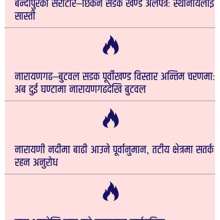
बन्दीपुरको सेराटार–छिर्कने सडक खण्ड अलपत्रः स्थानीयलाई
सास्ती
नारायणगढ–बुटवल सडक पूर्वीखण्ड विस्तार अन्तिम चरणमाः
अब दुई घण्टामा नारायणगढदेखि बुटवल
नारायणी नदीमा बाढी आउने पूर्वानुमान, तटीय क्षेत्रमा सतर्क
रहन अनुरोध