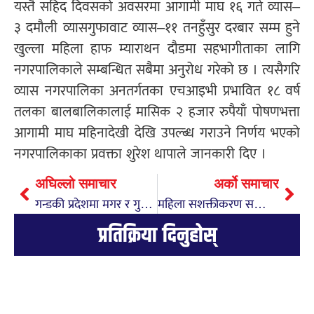
यस्तै सहिद दिवसको अवसरमा आगामी माघ १६ गते व्यास–
३ दमौली व्यासगुफावाट व्यास–११ तनहुँसुर दरबार सम्म हुने
खुल्ला महिला हाफ म्याराथन दौडमा सहभागीताका लागि
नगरपालिकाले सम्बन्धित सबैमा अनुरोध गरेको छ । त्यसैगरि
व्यास नगरपालिका अनतर्गतका एचआइभी प्रभावित १८ वर्ष
तलका बालबालिकालाई मासिक २ हजार रुपैयाँ पोषणभत्ता
आगामी माघ महिनादेखी देखि उपल्ब्ध गराउने निर्णय भएको
नगरपालिकाका प्रवक्ता शुरेश थापाले जानकारी दिए ।
अघिल्लो समाचार
अर्को समाचार
गन्डकी प्रदेशमा मगर र गुरुङ भाषालाई सरकारी कामकाजको भाषा बनाइने
महिला सशक्तीकरण सन्चार समाजको अध्यक्षमा अञ्जु दाहाल
प्रतिक्रिया दिनुहोस्