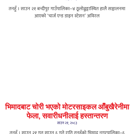
तनहुँ । साउन २१ बन्दीपुर गाउँपालिका–४ ठूलोढुङ्गास्थित हालै सञ्चालनमा
आएको ‘चार्ज एन्ड डाइन स्टेसन’ अविरल
भिमादबाट चोरी भएको मोटरसाइकल आँबुखैरेनीमा
फेला, सवारीधनीलाई हस्तान्तरण
साउन २१, २०८३
तनहुँ । साउन २१ गत साउन ६ गते राति तनहुँको भिमाद नगरपालिका–६