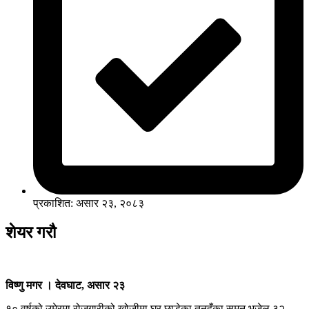
प्रकाशित: असार २३, २०८३
शेयर गरौ
विष्णु मगर । देवघाट, असार २३
१० वर्षको उमेरमा रोजगारीको खोजीमा घर छाडेका तनहुँका सुमन भुजेल ३२