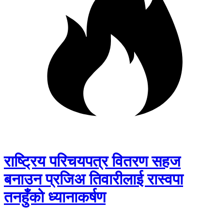
राष्ट्रिय परिचयपत्र वितरण सहज
बनाउन प्रजिअ तिवारीलाई रास्वपा
तनहुँको ध्यानाकर्षण