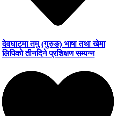
देवघाटमा तमु (गुरुङ) भाषा तथा खेमा
लिपिको तीनदिने प्रशिक्षण सम्पन्न