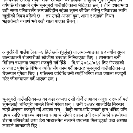
वर्षपछि गोरखाको दुर्गम चुमनुब्री गाउँपालिकामा भेटिएका छन् । तीन दशकभन्दा
बढी समय परिवारसँग सम्पर्कविहीन रहेका सुमन जीवित भेटिनु परिवारका लागि
खुसीको विषय बनेको छ । तर उनले आफ्ना बुबा, आमा र दाइको निधन
भइसकेको यथार्थ भने अझै थाहा पाएका छैनन् ।
आबुखैरेनी गाउँपालिका–६ हिलेखर्क (पुर्लुङ) जालभञ्ज्याङका ४२ वर्षीय सुमन
बाल्यकालमै रोजगारीको खोजीमा घरबाट निस्किएका थिए । त्यसयता उनी
विभिन्न स्थानमा ज्याला मजदुरी गर्दै हिँडे । वि.सं.२०६८/०६९ तिर गोरखाको
आरुघाट पुगेपछि विभिन्न व्यक्तिसँग काम गर्दै अन्ततः चुमनुब्री गाउँपालिका–७
छैकम्पार पुगेका थिए । पछिल्ला वर्षदेखि उनी त्यहीँ भरिया तथा ज्याला मजदुरी
गरेर जीवनयापन गर्दै आएका छन् ।
चुमनुब्री गाउँपालिका–७ का वडा अध्यक्ष टसी दोर्जे लामाका अनुसार स्थानीयले
सुमनलाई ‘बन्दिपुरे’ नामले चिन्ने गरेका छन् । उनी २०७४ सालदेखि निरन्तर
त्यही क्षेत्रमा मजदुरी गर्दै आएका छन् । केही समयअघि उनको हात भाँचिए पनि
उपचारपछि स्वास्थ्य अवस्था सामान्य रहेको र हाल उनी स्थानीयको सहयोगमा
डेरामा बसिरहेको तथा डेरा भाडासमेत नलाग्ने व्यवस्था मिलाइएको वडा अध्यक्ष
लामाले जानकारी दिए ।