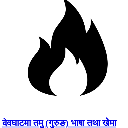
देवघाटमा तमु (गुरुङ) भाषा तथा खेमा