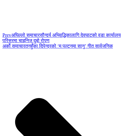
Prev
अघिल्लो समाचार
सौन्दर्य अभिवृद्धिकालागि देवघाटको वडा कार्यालय
परिसरमा चाइनिज दुबो रोपण
अर्को समाचार
तनहुँका दिपेन्द्रको ‘म पल्टनमा सानु’ गीत सार्वजनिक