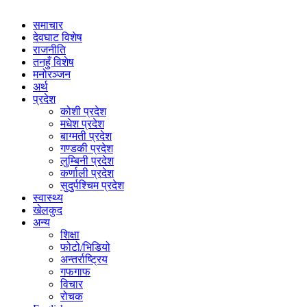
समाचार
देवघाट विशेष
राजनीति
तनहुँ विशेष
मनोरञ्जन
अर्थ
प्रदेश
कोशी प्रदेश
मधेश प्रदेश
बाग्मती प्रदेश
गण्डकी प्रदेश
लुम्बिनी प्रदेश
कर्णाली प्रदेश
सुदुर्पश्चिम प्रदेश
स्वास्थ्य
खेलकुद
अन्य
शिक्षा
फोटो/भिडियो
अन्तर्राष्ट्रिय
गफगाफ
विचार
रोचक