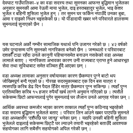
देवघाट गाउँपालिका–४ का वडा सदस्य तथा सुमनका आफन्त बुद्धिमान भुजेलका
अनुसार सुमनकी आमा रेउली माया भुजेल, दाइ हस्तबहादुर भुजेल, भाइ केशर
भुजेल र बहिनी शुसिला भुजेल हुन् । तर सुमन घर फर्किन नपाउँदै उनका बुबा,
आमा र दाइको निधन भइसकेको छ। यो पीडादायी खबर भने परिवारले हालसम्म
सुमनलाई सुनाएको छैन ।
यस घटनाले अर्को गम्भीर सामाजिक यथार्थ पनि उजागर गरेको छ । ४२ वर्षको
उमेर पुग्दासम्म पनि सुमनको नागरिकता बनेको छैन । जन्मथलो र परिवारबाट
दशकौँ टाढा रहँदा उनले कानुनी पहिचानसमेत बनाउन नसकेको वडा अध्यक्ष
लामाले बताए । नागरिकता अभावका कारण उनी राज्यबाट प्राप्त हुने आधारभूत
सेवा तथा सुविधाबाट समेत वञ्चित हुँदै आएका छन् ।
वडा अध्यक्ष लामाका अनुसार वर्षायामका कारण छैकम्पार पुग्ने बाटो थप
जोखिमपूर्ण बन्दै गएको छ। गोरखा सदरमुकामबाट एक दिन बस यात्रा र
त्यसपछि करिब डेढ दिन पैदल हिँडेर मात्र छैकम्पार पुग्न सकिन्छ । त्यहाँ पुग्न
प्रतिव्यक्ति करिब १५ हजार रुपैयाँ खर्च लाग्ने अनुमान गरिएको छ । त्यसैले
सकेसम्म छिटो आफन्तलाई पुगेर सुमनलाई घर लैजान उनले आग्रह गरेका छन् ।
आर्थिक अवस्था कमजोर भएका कारण तत्काल त्यहाँ पुग्न कठिनाइ भइरहेको
वडा सदस्य बुद्धिमान भुजेलले बताए । परिवार लिन आउने खबर पाएपछि सुमनले
वडा अध्यक्षसँग ‘दशैंपछि घर जान्छु’ भनेका छन् । यद्यपि उनकी बहिनी शुसिला
भुजेलले दाइलाई सकेसम्म छिट्टै घर ल्याउने तयारी भइरहेको बताउँदै आवश्यक
सहयोगका लागि सबैसँग सहयोगको अपिल गरेकी छन् ।