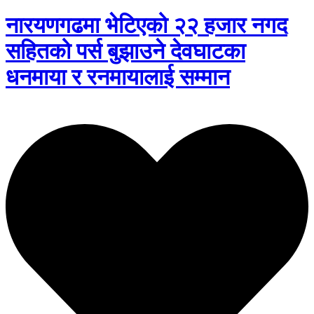
नारयणगढमा भेटिएको २२ हजार नगद
सहितको पर्स बुझाउने देवघाटका
धनमाया र रनमायालाई सम्मान