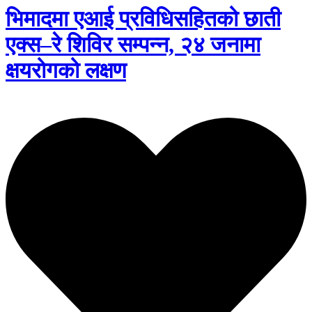
भिमादमा एआई प्रविधिसहितको छाती
एक्स–रे शिविर सम्पन्न, २४ जनामा
क्षयरोगको लक्षण