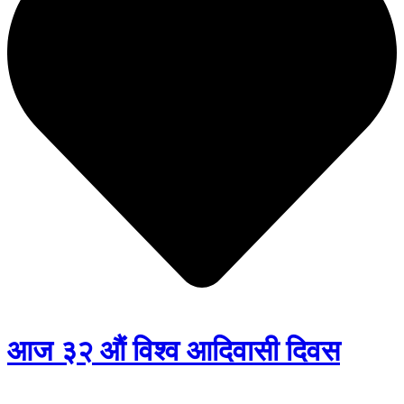
आज ३२ औं विश्व आदिवासी दिवस