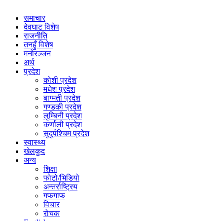
समाचार
देवघाट विशेष
राजनीति
तनहुँ विशेष
मनोरञ्जन
अर्थ
प्रदेश
कोशी प्रदेश
मधेश प्रदेश
बाग्मती प्रदेश
गण्डकी प्रदेश
लुम्बिनी प्रदेश
कर्णाली प्रदेश
सुदुर्पश्चिम प्रदेश
स्वास्थ्य
खेलकुद
अन्य
शिक्षा
फोटो/भिडियो
अन्तर्राष्ट्रिय
गफगाफ
विचार
रोचक