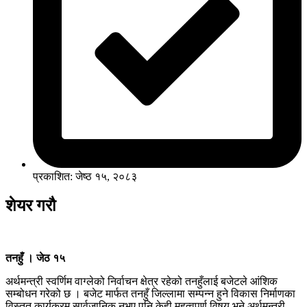
प्रकाशित: जेष्ठ १५, २०८३
शेयर गरौ
तनहुँ । जेठ १५
अर्थमन्त्री स्वर्णिम वाग्लेको निर्वाचन क्षेत्र रहेको तनहुँलाई बजेटले आंशिक
सम्बोधन गरेको छ । बजेट मार्फत तनहुँ जिल्लामा सम्पन्न हुने विकास निर्माणका
विस्तृत कार्यक्रम सार्वजानिक नभए पनि केही महत्वपुर्ण विषय भने अर्थमन्त्री