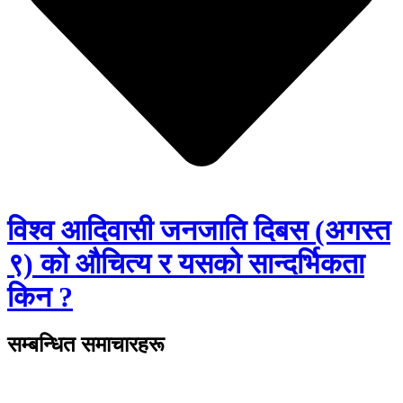
विश्व आदिवासी जनजाति दिबस (अगस्त
९) को औचित्य र यसको सान्दर्भिकता
किन ?
सम्बन्धित समाचारहरू