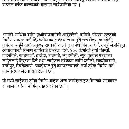
वाग्लेले बजेट वक्तव्यको क्रममा सार्वजानिक गरे ।
आगामी आर्थिक वर्षमा पृथ्वीराजमार्गको आबुँखैरेनी–दमौली–पोखरा खण्डको
निर्माण सम्पन्न गर्ने, त्रिवेणीधामबाट देवघाटधाम हुँदै रुरु क्षेत्र, कागबेनी,
मुक्तिनाथ हुँदै दामोदरकुण्ड सम्मको शालीग्राम पथ विकास गर्ने, तनहुँ जलविद्युत
आयोजनाको निर्माण कार्यलाई तिब्रता दिने, ४०० केभीको नयाँ खिम्ती,
बाह्रविसे, काठमाडौं, हेटौंडा, रातमाटे, न्यु दमौली, न्युव वुटवल प्रशारण
लाईनलाई तिब्रता दिने तथा साईकल ट्रेकका लागि दमौली, छाब्दीबाराही,
बन्दीपुर, छिम्केश्वरी, लाब्दीघाट हुँदै देवघाटसम्मको नयाँ ट्रेक निर्माण गर्ने
कार्यक्रम बजेटमा समेटिएको छ ।
यी मध्ये साईकल ट्रेक निर्माण बाहेक अन्य कार्यक्रमहरु विगतकै सरकारले
सन्चालन गरेको कार्यक्रमहरु रहेका छन् ।