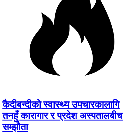
कैदीबन्दीको स्वास्थ्य उपचारकालागि
तनहुँ कारागार र प्रदेश अस्पतालबीच
सम्झौता