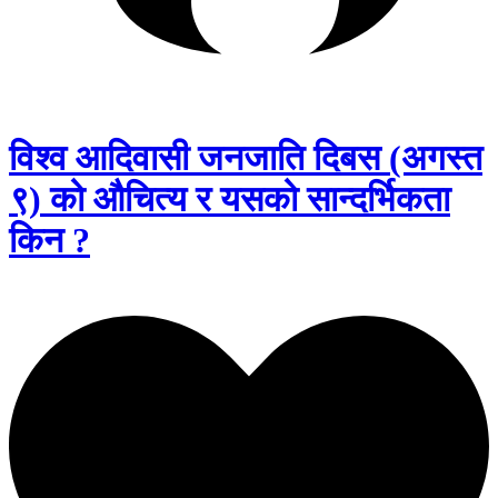
विश्व आदिवासी जनजाति दिबस (अगस्त
९) को औचित्य र यसको सान्दर्भिकता
किन ?