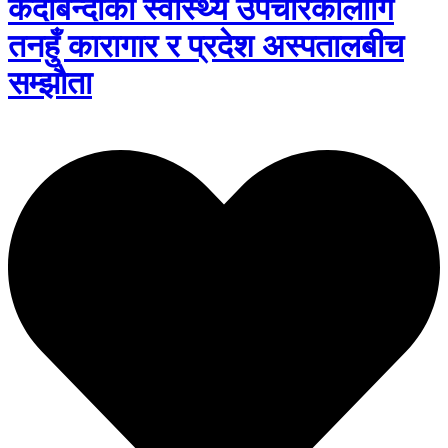
कैदीबन्दीको स्वास्थ्य उपचारकालागि
तनहुँ कारागार र प्रदेश अस्पतालबीच
सम्झौता