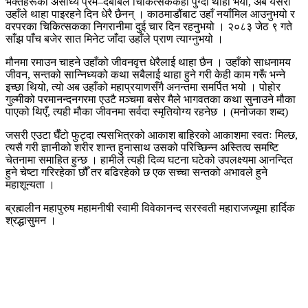
भक्तहरूको असाध्य प्रेम–दबाबले चिकित्सककहाँ पुग्दा थाहा भयो, अब यसरी
उहाँले थाहा पाइरहने दिन धेरै छैनन् । काठमाडौंबाट उहाँ नयाँमिल आउनुभयो र
वरपरका चिकित्सकका निगरानीमा दुई चार दिन रहनुभयो । २०८३ जेठ ९ गते
साँझ पाँच बजेर सात मिनेट जाँदा उहाँले प्राण त्याग्नुभयो ।
मौनमा रमाउन चाहने उहाँको जीवनवृत्त धेरैलाई थाहा छैन । उहाँको साधनामय
जीवन, सन्तको सान्निध्यको कथा सबैलाई थाहा हुने गरी केही काम गरूँ भन्ने
इच्छा थियो, त्यो अब उहाँको महाप्रयाणसँगै अनन्तमा समर्पित भयो । पोहोर
गुल्मीको परमानन्दनगरमा एउटै मञ्चमा बसेर मैले भागवतका कथा सुनाउने मौका
पाएको थिएँ, त्यही मौका जीवनमा सर्वदा स्मृतियोग्य रहनेछ । (मनोजका शब्द)
जसरी एउटा घैँटो फुट्दा त्यसभित्रको आकाश बाहिरको आकाशमा स्वतः मिल्छ,
त्यसै गरी ज्ञानीको शरीर शान्त हुनासाथ उसको परिच्छिन्न अस्तित्व समष्टि
चेतनामा समाहित हुन्छ । हामीले त्यही दिव्य घटना घटेको उपलक्ष्यमा आनन्दित
हुने चेष्टा गरिरहेका छौँ तर बढिरहेको छ एक सच्चा सन्तको अभावले हुने
महाशून्यता ।
ब्रह्मलीन महापुरुष महामनीषी स्वामी विवेकानन्द सरस्वती महाराजज्यूमा हार्दिक
श्रद्धासुमन ।