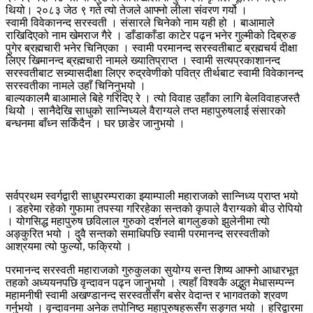
थियो। २०८३ जेठ ९ गते त्यो तेजले आफ्नो लीला संवरण गर्यो ।
स्वामी विवेकानन्द सरस्वती । संसारले चिनेको नाम यही हो । बाआमाले
राखिदिएको नाम खेमराज गैरे । डाँडाकाँडा काटेर पढ्न भनेर गुल्मीको दिब्रुङ
पुगेर ब्रह्मचारी भनेर चिनिएका । स्वामी परमानन्द सरस्वतीबाट ब्रह्मचर्य दीक्षा
लिएर खिमानन्द ब्रह्मचारी नामले ख्यातिप्राप्त । स्वामी सत्यप्रकाशानन्द
सरस्वतीबाट सन्न्यासदीक्षा लिएर रुद्रवेणीको पवित्र तीर्थबाट स्वामी विवेकानन्द
सरस्वतीका नामले उहाँ चिनिनुभयो ।
बाल्यकालमै बाआमाले बिहे गरिदिए रे । त्यो विवाह उहाँका लागि बेलविवाहजस्तै
थियोे । सानैदेखि साधुको सान्निध्यले वैराग्यले तप्त महापुरुषलाई संसारको
बन्धनमा बाँध्न सकिँदैन । घर छाडेर जानुभयो ।
सर्वप्रथम स्वर्गद्वारी साधुपरम्पराका झ्याम्पाली महाराजको सान्निध्य प्राप्त भयो
। डहरेमा रहेको गुफामा तपस्या गरिरहेका सन्तको कृपाले वैराग्यको बीउ रोपियो
। योगसिद्ध महापुरुष छविलाल गुरुको दर्शनले बागलुङको झुलेनीमा त्यो
अङ्कुरित भयो । दुवै सन्तको समाधिपछि स्वामी परमानन्द सरस्वतीको
आश्रयमा त्यो फुल्यो, फक्रियो ।
परमानन्द सरस्वती महाराजको गुरुकुलका सुयोग्य सन्त शिष्य आफ्नो आधारभूत
तहको अध्ययनपछि वृन्दावन पढ्न जानुभयो । त्यहाँ विश्वकै अद्भुत मेधासम्पन्न
महामनीषी स्वामी अखण्डानन्द सरस्वतीसँग बसेर वेदान्त र भागवतको श्रवण
गर्नुभयो । वृन्दावनमा अनेक तपोनिष्ठ महापुरुषहरूसँग सङ्गत भयो । हरिद्वारमा