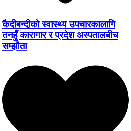
कैदीबन्दीको स्वास्थ्य उपचारकालागि
तनहुँ कारागार र प्रदेश अस्पतालबीच
सम्झौता