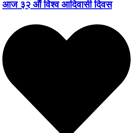
आज ३२ औं विश्व आदिवासी दिवस