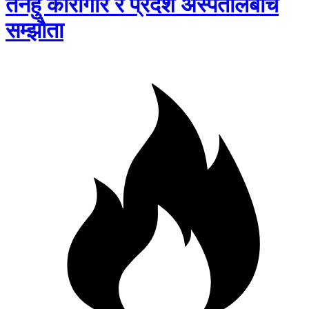
तनहुँ कारागार र प्रदेश अस्पतालबीच
सम्झौता