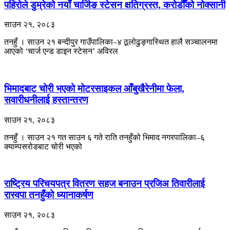
पहिरोले डुम्रेको नयाँ चार्जिङ स्टेसन क्षतिग्रस्त, करोडौँको नोक्सानी
साउन २१, २०८३
तनहुँ । साउन २१ बन्दीपुर गाउँपालिका–४ ठूलोढुङ्गास्थित हालै सञ्चालनमा
आएको ‘चार्ज एन्ड डाइन स्टेसन’ अविरल
भिमादबाट चोरी भएको मोटरसाइकल आँबुखैरेनीमा फेला,
सवारीधनीलाई हस्तान्तरण
साउन २१, २०८३
तनहुँ । साउन २१ गत साउन ६ गते राति तनहुँको भिमाद नगरपालिका–६
क्याम्पसरोडबाट चोरी भएको
राष्ट्रिय परिचयपत्र वितरण सहज बनाउन प्रजिअ तिवारीलाई
रास्वपा तनहुँको ध्यानाकर्षण
साउन २१, २०८३