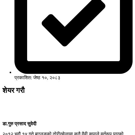
प्रकाशित: जेष्ठ १०, २०८३
शेयर गरौ
डा.गुरु प्रसाद सुवेदी
२०१२ भदौ १४ गते बाग्लुङको तोरीखोलामा कुनै दैवी कृपाले मूर्तरूप पाएको