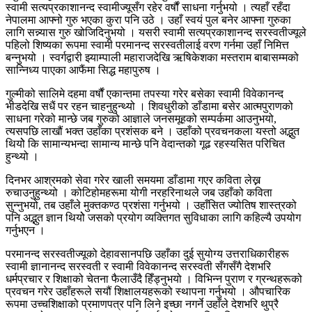
स्वामी सत्यप्रकाशानन्द स्वामीज्यूसँग रहेर वर्षौं साधना गर्नुभयो । त्यहाँ रहँदा
नेपालमा आफ्नो गुरु भएका कुरा पनि उठे । उहाँ स्वयं पुल बनेर आफ्ना गुरुका
लागि सन्न्यास गुरु खोजिदिनुभयो । यसरी स्वामी सत्यप्रकाशानन्द सरस्वतीज्यूले
पहिलो शिष्यका रूपमा स्वामी परमानन्द सरस्वतीलाई वरण गर्नमा उहाँ निमित्त
बन्नुभयो । स्वर्गद्वारी झ्याम्पाली महाराजदेखि ऋषिकेशका मस्तराम बाबासम्मको
सान्निध्य पाएका आफैंमा सिद्ध महापुरुष ।
गुल्मीको सालिमे दहमा वर्षौं एकान्तमा तपस्या गरेर बसेका स्वामी विवेकानन्द
भीडदेखि सधैं पर रहन चाहनुहुन्थ्यो । शिवधुरीको डाँडामा बसेर आत्मपुराणको
साधना गरेको मान्छे जब गुरुको आज्ञाले जनसमूहको सम्पर्कमा आउनुभयो,
त्यसपछि लाखौं भक्त उहाँका प्रशंसक बने । उहाँको प्रवचनकला यस्तो अद्भुत
थियोे कि सामान्यभन्दा सामान्य मान्छे पनि वेदान्तको गूढ रहस्यसित परिचित
हुन्थ्यो ।
दिनभर आश्रमको सेवा गरेर खाली समयमा डाँडामा गएर कविता लेख्न
रुचाउनुहुन्थ्यो । कोटिहोमहरूमा योगी नरहरिनाथले जब उहाँको कविता
सुन्नुभयो, तब उहाँले मुक्तकण्ठ प्रशंसा गर्नुभयो । उहाँसित ज्योतिष शास्त्रको
पनि अद्भुत ज्ञान थियोे जसको प्रयोग व्यक्तिगत सुविधाका लागि कहिल्यै उपयोग
गर्नुभएन ।
परमानन्द सरस्वतीज्यूको देहावसानपछि उहाँका दुई सुयोग्य उत्तराधिकारीहरू
स्वामी ज्ञानानन्द सरस्वती र स्वामी विवेकानन्द सरस्वती सँगसँगै देशभरि
धर्मप्रचार र शिक्षाको चेतना फैलाउँदै हिँड्नुभयो । विभिन्न पुराण र ग्रन्थहरूको
प्रवचन गरेर उहाँहरूले सयौं शिक्षालयहरूको स्थापना गर्नुभयो । औपचारिक
रूपमा उच्चशिक्षाको प्रमाणपत्र पनि लिने इच्छा नगर्ने उहाँले देशभरि थुप्रै