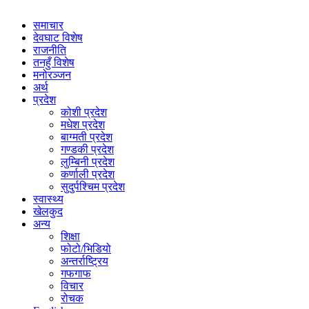
समाचार
देवघाट विशेष
राजनीति
तनहुँ विशेष
मनोरञ्जन
अर्थ
प्रदेश
कोशी प्रदेश
मधेश प्रदेश
बाग्मती प्रदेश
गण्डकी प्रदेश
लुम्बिनी प्रदेश
कर्णाली प्रदेश
सुदुर्पश्चिम प्रदेश
स्वास्थ्य
खेलकुद
अन्य
शिक्षा
फोटो/भिडियो
अन्तर्राष्ट्रिय
गफगाफ
विचार
रोचक