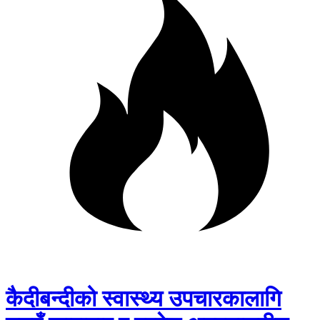
कैदीबन्दीको स्वास्थ्य उपचारकालागि