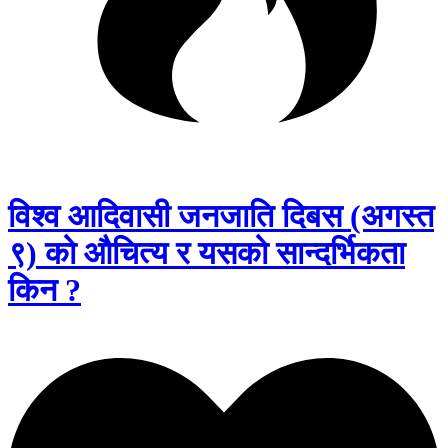
विश्व आदिवासी जनजाति दिबस (अगस्त
९) को औचित्य र यसको सान्दर्भिकता
किन ?