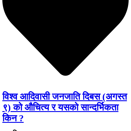
विश्व आदिवासी जनजाति दिबस (अगस्त
९) को औचित्य र यसको सान्दर्भिकता
किन ?