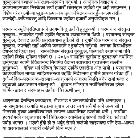
गुरुकुलको स्थापना–संरक्षण–प्रवर्धन गर्नुभयो । आधुनिक विद्यालय र
क्याम्पसहरूबाट निस्केका सयौं हजारौं छात्रहरू उहाँको गुन अझै सम्झन्छन् ।
विशेष गरेर गुल्मी–बाग्लुङ–पाल्पा–स्याङ्जा–चितवन–तनहुँ–नवलपरासी–
रुपन्देही–कपिलवस्तु आदि जिल्लामा उहाँका हजारौं अनुयायीहरू छन् ।
परमानन्दस्मृतिप्रतिष्ठानको उद्गमविन्दु उहाँ नै हुनुहुन्थ्यो । परमानन्द संस्कृत
गुरुकुल– रूपाकोट गुल्मी उहाँकै नेतृत्वमा सञ्चालनमा थियो । परमानन्द संस्कृत
गुरुकुल, देवघाट उहाँकै छत्रछायामा हुर्केको हो । दुर्गावैदिक परमानन्द संस्कृत
गुरुकुल, रुपन्देही उहाँ आफैंले जन्माउने र हुर्काउने गर्नुभयो, जसका विद्यार्थीहरू
देशभर छरिएका छन् । रामनदीधाम संस्कृत गुरुकुल, पाल्पाको स्थापनामा पनि
उहाँको विशेष भूमिका रहेको छ । २०६० सालतिर गुल्मीबाट बुटवलको नयाँमिल
झर्नुभएका स्वामी विवेकानन्द नियमित वेदान्त स्वाध्याय प्रवचनमा तल्लीन
हुनुहुन्थ्यो । वैदिक धर्म परिषद् नेपालले उहाँकै छहारीमा ओत पायो । परमानन्द
काव्यवाटिका नामक साहित्यसन्ध्या उहाँकै निर्देशनमा हामीले आरम्भ गरेका हौँ ।
दुर्गा–वैदिक–परमानन्द–सन्न्यास–आश्रमको आश्रमाधिपति बनेर सयौं भक्त र
वटुकको अध्यात्ममार्ग खोल्नुभयो । बुटवल मणिग्राम नयाँमिलतिरका हरेक
धार्मिक हृदय र संस्थाहरू उहाँका चिरऋणी छन् ।
आश्रमका दैनन्दिन कार्यक्रम, भीडभाड र जनसम्पर्कबीच पनि असम्पृक्त ।
जनसमुदायका अगाडि माइकमा सुवाचाल तर स्वयं सधैं मौनको अभ्यासी ।
भित्रको ढुक्क आत्मविश्वासले सम्पन्न आध्यात्मिक ऊर्जाको धनी । सयौंका
हृदयरोगको वाक्उपचार गर्ने चिकित्सक स्वामीलाई आफ्नो शारीरिक क्लेशको
पर्बाह भएनछ । भएको हुँदो हो त अर्बुद रोगले कलेजो खाइसक्दा पनि ऐया–आत्था
या अस्पतालको चाकरी कहिल्यै किन भएन ?